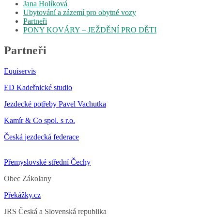
Jana Holíková
Ubytování a zázemí pro obytné vozy
Partneři
PONY KOVÁRY – JEŽDĚNÍ PRO DĚTI
Partneři
Equiservis
ED Kadeřnické studio
Jezdecké potřeby Pavel Vachutka
Kamír & Co spol. s r.o.
Česká jezdecká federace
Přemyslovské střední Čechy
Obec Zákolany
Překážky.cz
JRS Česká a Slovenská republika