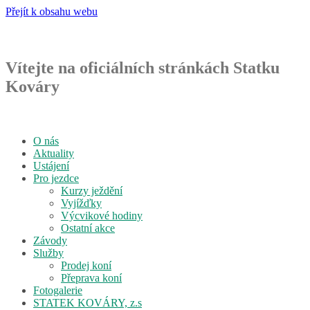
Přejít k obsahu webu
Vítejte na oficiálních stránkách Statku
Kováry
O nás
Aktuality
Ustájení
Pro jezdce
Kurzy ježdění
Vyjížďky
Výcvikové hodiny
Ostatní akce
Závody
Služby
Prodej koní
Přeprava koní
Fotogalerie
STATEK KOVÁRY, z.s